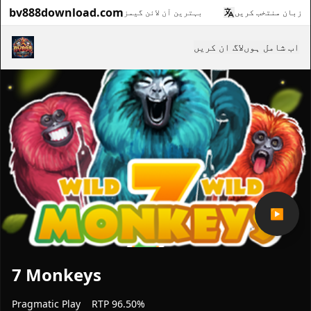
bv888download.com
زبان منتخب کریں
بہترین آن لائن گیمز
اب شامل ہوں
لاگ ان کریں
▶
7 Monkeys
Pragmatic Play
RTP 96.50%