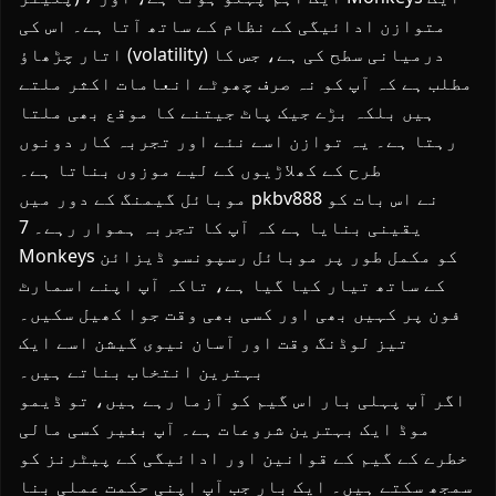
متوازن ادائیگی کے نظام کے ساتھ آتا ہے۔ اس کی
اتار چڑھاؤ (volatility) درمیانی سطح کی ہے، جس کا
مطلب ہے کہ آپ کو نہ صرف چھوٹے انعامات اکثر ملتے
ہیں بلکہ بڑے جیک پاٹ جیتنے کا موقع بھی ملتا
رہتا ہے۔ یہ توازن اسے نئے اور تجربہ کار دونوں
طرح کے کھلاڑیوں کے لیے موزوں بناتا ہے۔
موبائل گیمنگ کے دور میں pkbv888 نے اس بات کو
یقینی بنایا ہے کہ آپ کا تجربہ ہموار رہے۔ 7
Monkeys کو مکمل طور پر موبائل رسپونسو ڈیزائن
کے ساتھ تیار کیا گیا ہے، تاکہ آپ اپنے اسمارٹ
فون پر کہیں بھی اور کسی بھی وقت جوا کھیل سکیں۔
تیز لوڈنگ وقت اور آسان نیوی گیشن اسے ایک
بہترین انتخاب بناتے ہیں۔
اگر آپ پہلی بار اس گیم کو آزما رہے ہیں، تو ڈیمو
موڈ ایک بہترین شروعات ہے۔ آپ بغیر کسی مالی
خطرے کے گیم کے قوانین اور ادائیگی کے پیٹرنز کو
سمجھ سکتے ہیں۔ ایک بار جب آپ اپنی حکمت عملی بنا