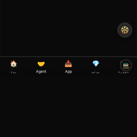
🏠
🤝
📥
💎
🎧
سپورٹ
بونس
App
Agent
ہوم
✕
Select Language
🇵🇰
✓
Pakistan
کھیل کی تفصیلات
RTP
پرووائیڈر