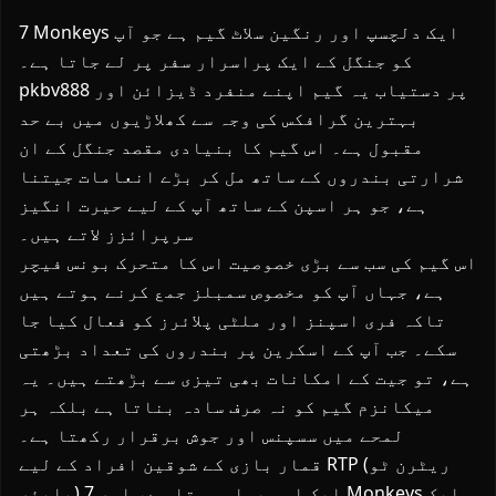
7 Monkeys ایک دلچسپ اور رنگین سلاٹ گیم ہے جو آپ
کو جنگل کے ایک پراسرار سفر پر لے جاتا ہے۔
pkbv888 پر دستیاب یہ گیم اپنے منفرد ڈیزائن اور
بہترین گرافکس کی وجہ سے کھلاڑیوں میں بے حد
مقبول ہے۔ اس گیم کا بنیادی مقصد جنگل کے ان
شرارتی بندروں کے ساتھ مل کر بڑے انعامات جیتنا
ہے، جو ہر اسپن کے ساتھ آپ کے لیے حیرت انگیز
سرپرائزز لاتے ہیں۔
اس گیم کی سب سے بڑی خصوصیت اس کا متحرک بونس فیچر
ہے، جہاں آپ کو مخصوص سمبلز جمع کرنے ہوتے ہیں
تاکہ فری اسپنز اور ملٹی پلائرز کو فعال کیا جا
سکے۔ جب آپ کے اسکرین پر بندروں کی تعداد بڑھتی
ہے، تو جیت کے امکانات بھی تیزی سے بڑھتے ہیں۔ یہ
میکانزم گیم کو نہ صرف سادہ بناتا ہے بلکہ ہر
لمحے میں سسپنس اور جوش برقرار رکھتا ہے۔
قمار بازی کے شوقین افراد کے لیے RTP (ریٹرن ٹو
پلیئر) ایک اہم پہلو ہوتا ہے، اور 7 Monkeys ایک