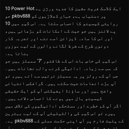
10 Power Hot ایک کلاسک فروٹ مشین کا جدید ورژن ہے
جو pkbv888 پر دستیاب ہے، جہاں کھلاڑیوں کو
روایتی کیسینو کا احساس ملتا ہے۔ اس گیم میں 10
پے لائنز ہیں جو جیت کے امکانات کو بڑھاتی ہیں،
اور اس کا سادہ ڈیزائن اسے نئے اور تجربہ کار
دونوں طرح کے شرط لگانے والوں کے لیے موزوں
بناتا ہے۔
اس گیم کی خاص بات اس کے طاقتور '7' سمبلز ہیں جو
کہ سب سے زیادہ ادائیگی کرنے والے نشانات ہیں۔
جب آپ کے رولز پر یہ سمبلز ترتیب سے آتے ہیں، تو
آپ بڑے انعامات جیت سکتے ہیں۔ گرافکس انتہائی
واضح ہیں اور ساؤنڈ ایفیکٹس آپ کو ایک حقیقی
کیسینو ہال میں ہونے کا احساس دلاتے ہیں۔
اگر آپ کم خطرے اور مستحکم ادائیگیوں کی تلاش میں
ہیں، تو اس گیم کی والٹیلیٹی آپ کے لیے بہترین
ہے۔ pkbv888 کے پلیٹ فارم پر آپ اپنی حکمت عملی کے
مطابق شرط کی رقم کو تبدیل کر سکتے ہیں، جس سے آپ