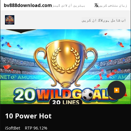
bv888download.com
زبان منتخب کریں
بہترین آن لائن گیمز
اب شامل ہوں
لاگ ان کریں
▶
10 Power Hot
iSoftBet
RTP 96.12%