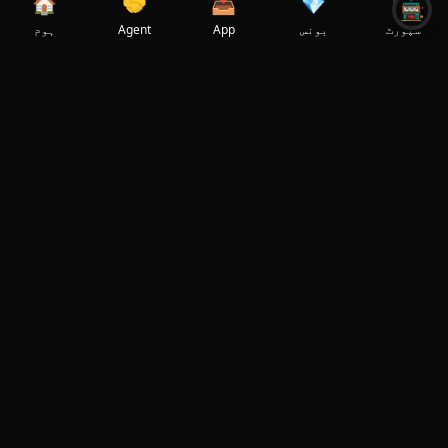
🏠
🤝
📥
💎
🎧
سپورٹ
بونس
App
Agent
ہوم
✕
Select Language
🇵🇰
✓
Pakistan
کھیل کی تفصیلات
RTP
پرووائیڈر
Habanero
96.5
%
پے لائنز
والٹائلٹی
10
درمیانہ
ریلز
زیادہ سے زیادہ جیت
5000
5
x
خصوصیت
کم از کم شرط