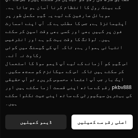
کے بینک رول کا انتظام کرنا آسان ہو جاتا ہے۔
موبائل صارفین کے لیے یہ گیم مکمل طور پر
آپٹیمائزڈ ہے، جس کا مطلب ہے کہ آپ اپنے اسمارٹ
فون پر کہیں بھی اور کسی بھی وقت اسپن کر سکتے
ہیں۔ لوڈنگ کا وقت بہت کم ہے اور انٹرفیس
انتہائی ہموار ہے، تاکہ آپ کی گیمنگ میں کوئی
رکاوٹ نہ آئے۔
اس گیم کو آزمانے کے لیے آپ ڈیمو موڈ کا استعمال
کر سکتے ہیں تاکہ اس کے میکانزم کو سمجھ سکیں۔
ایک بار جب آپ اعتماد محسوس کریں، تو آپ حقیقی
رقم کے ساتھ اپنی قسمت آزما سکتے ہیں اور pkbv888
کی بہترین سیکیورٹی کے ساتھ اپنی جیت نکلوا سکتے
ہیں۔
اصلی رقم سے کھیلیں
ڈیمو کھیلیں